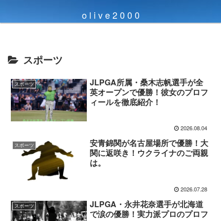
o l i v e 2 0 0 0
スポーツ
JLPGA所属・桑木志帆選手が全
スポーツ
英オープンで優勝！彼女のプロフ
ィールを徹底紹介！
2026.08.04
安青錦関が名古屋場所で優勝！大
スポーツ
関に返咲き！ウクライナのご両親
は。
2026.07.28
JLPGA・永井花奈選手が北海道
スポーツ
で涙の優勝！実力派プロのプロフ