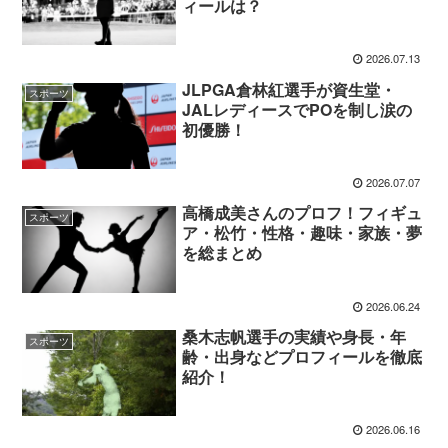
ィールは？
2026.07.13
JLPGA倉林紅選手が資生堂・
スポーツ
JALレディースでPOを制し涙の
初優勝！
2026.07.07
高橋成美さんのプロフ！フィギュ
スポーツ
ア・松竹・性格・趣味・家族・夢
を総まとめ
2026.06.24
桑木志帆選手の実績や身長・年
スポーツ
齢・出身などプロフィールを徹底
紹介！
2026.06.16