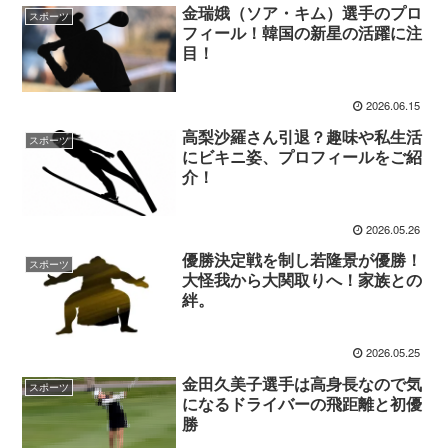
金瑞娥（ソア・キム）選手のプロ
スポーツ
フィール！韓国の新星の活躍に注
目！
2026.06.15
高梨沙羅さん引退？趣味や私生活
スポーツ
にビキニ姿、プロフィールをご紹
介！
2026.05.26
優勝決定戦を制し若隆景が優勝！
スポーツ
大怪我から大関取りへ！家族との
絆。
2026.05.25
金田久美子選手は高身長なので気
スポーツ
になるドライバーの飛距離と初優
勝