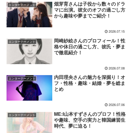
畑芽育さんは子役から数々のドラ
エンターテーメント
マに出演。彼女のオフの過ごし方
から趣味や夢までご紹介！
2026.07.15
岡崎紗絵さんのプロフィール！性
エンターテーメント
格や休日の過ごし方、彼氏・夢ま
で徹底紹介！
2026.07.08
内田理央さんの魅力を深掘り！オ
エンターテーメント
フ・性格・趣味・結婚・夢を総ま
とめ
2026.07.06
ME:I山本すずさんのプロフ！性格
エンターテーメント
や趣味、空手の実力と韓国練習生
時代、夢に迫る！