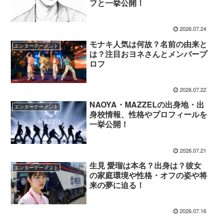
フと一挙公開！
2026.07.24
モナキ人気は何故？名前の由来と
エンターテーメント
は？注目おヨネさんとメンバープ
ロフ
2026.07.22
NAOYA・MAZZELの出身地・出
エンターテーメント
身校情報、性格やプロフィールを
一挙公開！
2026.07.21
生見 愛瑠は本名？出身は？彼女
エンターテーメント
の家庭環境や性格・オフの姿や将
来の夢に迫る！
2026.07.16