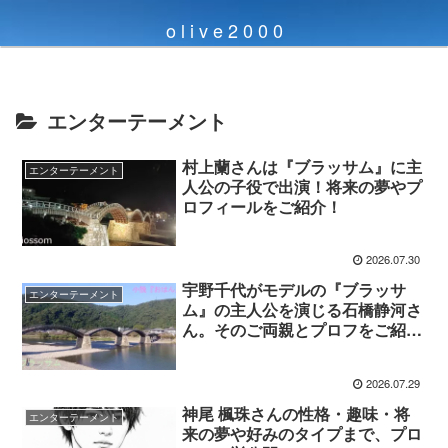
o l i v e 2 0 0 0
エンターテーメント
村上蘭さんは『ブラッサム』に主
エンターテーメント
人公の子役で出演！将来の夢やプ
ロフィールをご紹介！
2026.07.30
宇野千代がモデルの『ブラッサ
エンターテーメント
ム』の主人公を演じる石橋静河さ
ん。そのご両親とプロフをご紹
介！
2026.07.29
神尾 楓珠さんの性格・趣味・将
エンターテーメント
来の夢や好みのタイプまで、プロ